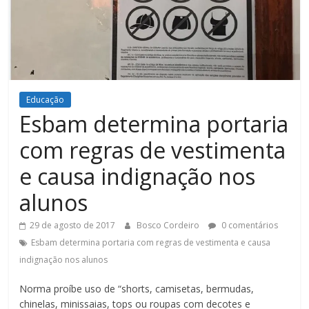
Figueiredo
Educação
Esbam determina portaria
com regras de vestimenta
e causa indignação nos
alunos
29 de agosto de 2017
Bosco Cordeiro
0 comentários
Esbam determina portaria com regras de vestimenta e causa
indignação nos alunos
Norma proíbe uso de “shorts, camisetas, bermudas,
chinelas, minissaias, tops ou roupas com decotes e