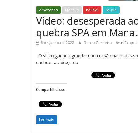
Amazonas
Manaus
Policial
Saúde
Vídeo: desesperada ao
quebra SPA em Mana
8 de junho de 2022
Bosco Cordeiro
mãe queb
O vídeo ganhou grande repercussão nas redes 
quebrou a vidraça do
Compartilhe isso:
Ler mais