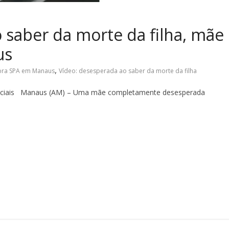
 saber da morte da filha, mãe
us
,
ra SPA em Manaus
Vídeo: desesperada ao saber da morte da filha
sociais Manaus (AM) – Uma mãe completamente desesperada