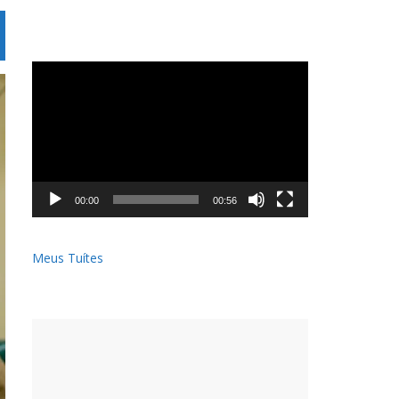
Tocador
de
vídeo
00:00
00:56
Meus Tuítes