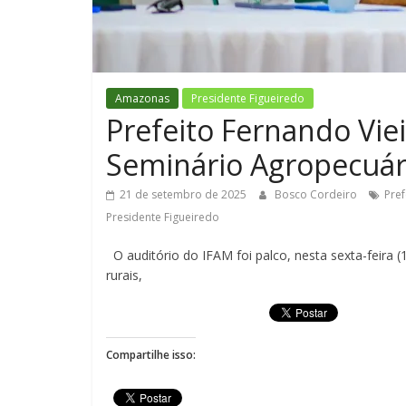
Amazonas
Presidente Figueiredo
Prefeito Fernando Viei
Seminário Agropecuár
21 de setembro de 2025
Bosco Cordeiro
Pref
Presidente Figueiredo
O auditório do IFAM foi palco, nesta sexta-feira (
rurais,
Compartilhe isso: