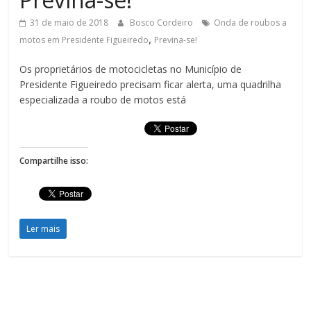
Figueiredo
31 de maio de 2018
Bosco Cordeiro
Onda de roubos a
,
motos em Presidente Figueiredo
Previna-se!
Os proprietários de motocicletas no Município de
Presidente Figueiredo precisam ficar alerta, uma quadrilha
especializada a roubo de motos está
Compartilhe isso:
Ler mais