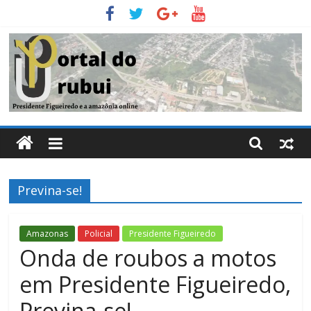
Pular
para
o
conteúdo
Portal
Do
Previna-se!
Urubui
O
Amazonas
Policial
Presidente Figueiredo
informativo
Onda de roubos a motos
eletrônico
em Presidente Figueiredo,
de
Presidente
Previna-se!