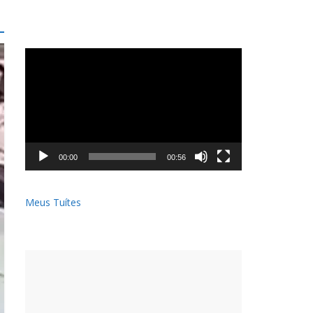
Tocador
de
vídeo
00:00
00:56
Meus Tuítes