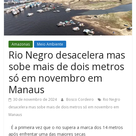
Figueiredo
Amazonas
Meio Ambiente
Rio Negro desacelera mas
sobe mais de dois metros
só em novembro em
Manaus
30 de novembro de 2024
Bosco Cordeiro
Rio Negro
desacelera mas sobe mais de dois metros só em novembro em
Manaus
É a primeira vez que o rio supera a marca dos 14 metros
após enfrentar uma das maiores secas