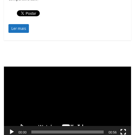
Ler mais
Tocador
de
vídeo
00:00
00:56