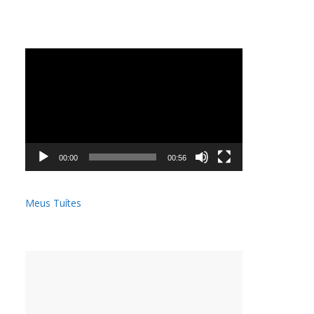
Tocador
de
vídeo
00:00
00:56
Meus Tuítes