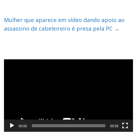
Mulher que aparece em vídeo dando apoio ao
assassino de cabeleireiro é presa pela PC
→
Tocador
de
vídeo
00:00
00:56