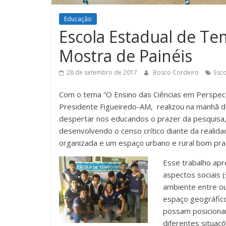
Educação
Escola Estadual de Te
Mostra de Painéis
28 de setembro de 2017
Bosco Cordeiro
Esco
Com o tema “O Ensino das Ciências em Perspect
Presidente Figueiredo-AM, realizou na manhã de
despertar nos educandos o prazer da pesquisa, 
desenvolvendo o censo crítico diante da realid
organizada e um espaço urbano e rural bom pra 
Esse trabalho apr
aspectos sociais 
ambiente entre ou
espaço geográfic
possam posicionar-
diferentes situaç