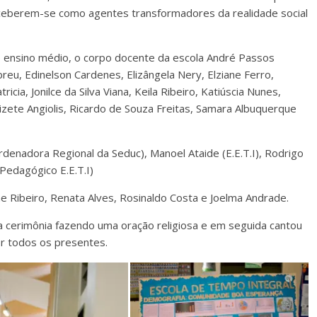
rceberem-se como agentes transformadores da realidade social
o ensino médio, o corpo docente da escola André Passos
reu, Edinelson Cardenes, Elizângela Nery, Elziane Ferro,
cia, Jonilce da Silva Viana, Keila Ribeiro, Katiúscia Nunes,
zete Angiolis, Ricardo de Souza Freitas, Samara Albuquerque
enadora Regional da Seduc), Manoel Ataide (E.E.T.I), Rodrigo
 Pedagógico E.E.T.I)
ene Ribeiro, Renata Alves, Rosinaldo Costa e Joelma Andrade.
 da cerimônia fazendo uma oração religiosa e em seguida cantou
r todos os presentes.