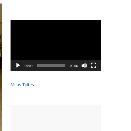
Tocador
de
vídeo
00:00
00:56
Meus Tuítes