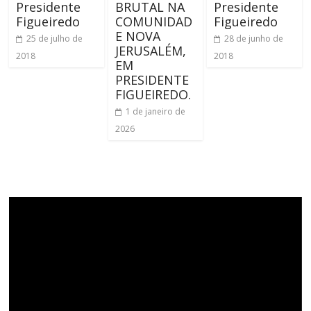
Presidente
BRUTAL NA
Presidente
Figueiredo
COMUNIDAD
Figueiredo
E NOVA
25 de julho de
28 de junho de
JERUSALÉM,
2018
2018
EM
PRESIDENTE
FIGUEIREDO.
1 de janeiro de
2026
Tocador
de
vídeo