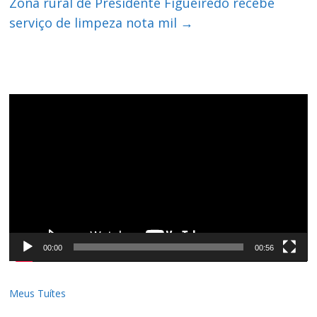
Zona rural de Presidente Figueiredo recebe
serviço de limpeza nota mil
→
Tocador
de
vídeo
00:00
00:56
Meus Tuítes