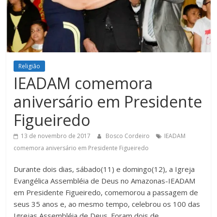
Figueiredo
Religião
IEADAM comemora
aniversário em Presidente
Figueiredo
13 de novembro de 2017
Bosco Cordeiro
IEADAM
comemora aniversário em Presidente Figueiredo
Durante dois dias, sábado(11) e domingo(12), a Igreja
Evangélica Assembléia de Deus no Amazonas-IEADAM
em Presidente Figueiredo, comemorou a passagem de
seus 35 anos e, ao mesmo tempo, celebrou os 100 das
Igrejas Assembléia de Deus. Foram dois de