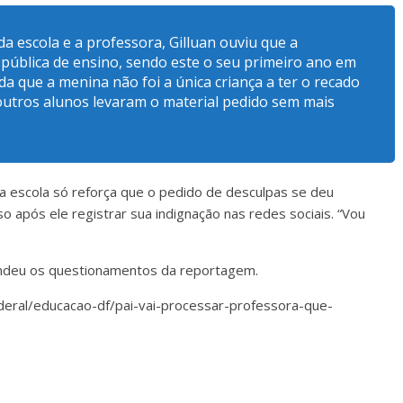
da escola e a professora, Gilluan ouviu que a
 pública de ensino, sendo este o seu primeiro ano em
inda que a menina não foi a única criança a ter o recado
outros alunos levaram o material pedido sem mais
la escola só reforça que o pedido de desculpas se deu
 após ele registrar sua indignação nas redes sociais. “Vou
ondeu os questionamentos da reportagem.
deral/educacao-df/pai-vai-processar-professora-que-