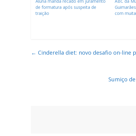
Aluna manda recado em juramento
ABC da Mu
de formatura após suspeita de
Guimarães
traição
com muit
←
Cinderella diet: novo desafio on-lin
Sumiço de