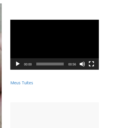
Tocador
de
vídeo
00:00
00:56
Meus Tuítes