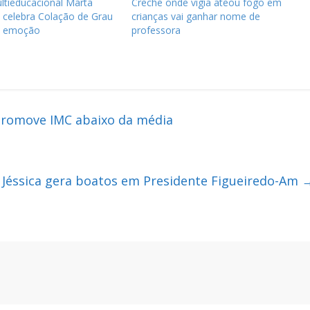
ltieducacional Marta
Creche onde vigia ateou fogo em
 celebra Colação de Grau
crianças vai ganhar nome de
a emoção
professora
e promove IMC abaixo da média
 Jéssica gera boatos em Presidente Figueiredo-Am