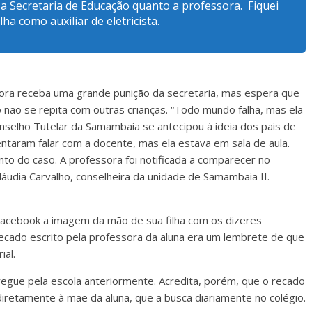
o a Secretaria de Educação quanto a professora. Fiquei
lha como auxiliar de eletricista.
dora receba uma grande punição da secretaria, mas espera que
 não se repita com outras crianças. “Todo mundo falha, mas ela
nselho Tutelar da Samambaia se antecipou à ideia dos pais de
tentaram falar com a docente, mas ela estava em sala de aula.
to do caso. A professora foi notificada a comparecer no
Cláudia Carvalho, conselheira da unidade de Samambaia II.
u Facebook a imagem da mão de sua filha com os dizeres
recado escrito pela professora da aluna era um lembrete de que
ial.
entregue pela escola anteriormente. Acredita, porém, que o recado
diretamente à mãe da aluna, que a busca diariamente no colégio.