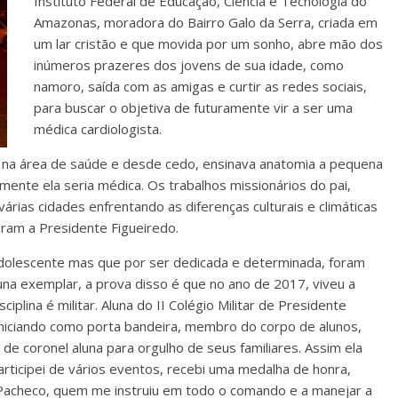
Instituto Federal de Educação, Ciência e Tecnologia do
Amazonas, moradora do Bairro Galo da Serra, criada em
um lar cristão e que movida por um sonho, abre mão dos
inúmeros prazeres dos jovens de sua idade, como
namoro, saída com as amigas e curtir as redes sociais,
para buscar o objetiva de futuramente vir a ser uma
médica cardiologista.
a na área de saúde e desde cedo, ensinava anatomia a pequena
uramente ela seria médica. Os trabalhos missionários do pai,
várias cidades enfrentando as diferenças culturais e climáticas
aram a Presidente Figueiredo.
dolescente mas que por ser dedicada e determinada, foram
na exemplar, a prova disso é que no ano de 2017, viveu a
plina é militar. Aluna do II Colégio Militar de Presidente
iniciando como porta bandeira, membro do corpo de alunos,
e coronel aluna para orgulho de seus familiares. Assim ela
articipei de vários eventos, recebi uma medalha de honra,
Pacheco, quem me instruiu em todo o comando e a manejar a