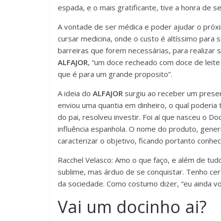
espada, e o mais gratificante, tive a honra de 
A vontade de ser médica e poder ajudar o próx
cursar medicina, onde o custo é altíssimo para 
barreiras que forem necessárias, para realizar 
ALFAJOR
, “um doce recheado com doce de leite
que é para um grande proposito”.
A ideia do
ALFAJOR
surgiu ao receber um present
enviou uma quantia em dinheiro, o qual poderia
do pai, resolveu investir. Foi aí que nasceu o D
influência espanhola. O nome do produto, generic
caracterizar o objetivo, ficando portanto conhe
Racchel Velasco: Amo o que faço, e além de tudo,
sublime, mas árduo de se conquistar. Tenho cer
da sociedade. Como costumo dizer, “eu ainda vo
Vai um docinho ai?