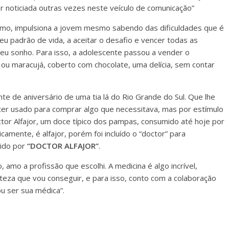
ser noticiada outras vezes neste veículo de comunicação”
imo, impulsiona a jovem mesmo sabendo das dificuldades que é
seu padrão de vida, a aceitar o desafio e vencer todas as
seu sonho. Para isso, a adolescente passou a vender o
 ou maracujá, coberto com chocolate, uma delícia, sem contar
e de aniversário de uma tia lá do Rio Grande do Sul. Que lhe
 ter usado para comprar algo que necessitava, mas por estímulo
octor Alfajor, um doce típico dos pampas, consumido até hoje por
amente, é alfajor, porém foi incluído o “doctor” para
cido por
“DOCTOR ALFAJOR”
.
 amo a profissão que escolhi. A medicina é algo incrível,
teza que vou conseguir, e para isso, conto com a colaboração
u ser sua médica”.