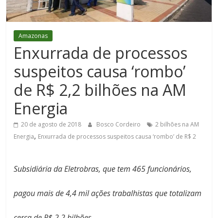
Figueiredo
Amazonas
Enxurrada de processos
suspeitos causa ‘rombo’
de R$ 2,2 bilhões na AM
Energia
20 de agosto de 2018
Bosco Cordeiro
2 bilhões na AM
,
Energia
Enxurrada de processos suspeitos causa ‘rombo’ de R$ 2
Subsidiária da Eletrobras, que tem 465 funcionários,
pagou mais de 4,4 mil ações trabalhistas que totalizam
cerca de R$ 2,2 bilhões