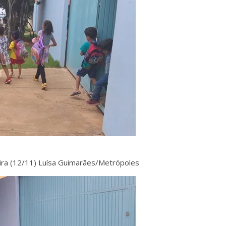
ira (12/11)
Luísa Guimarães/Metrópoles