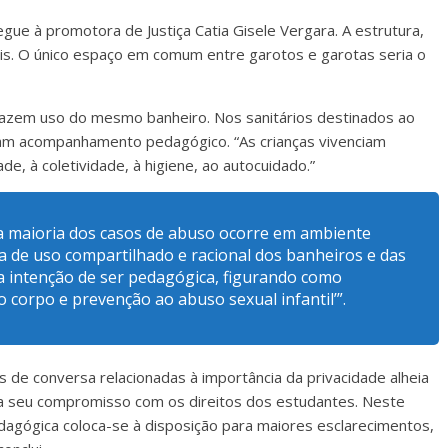
e à promotora de Justiça Catia Gisele Vergara. A estrutura,
uais. O único espaço em comum entre garotos e garotas seria o
 fazem uso do mesmo banheiro. Nos sanitários destinados ao
izam acompanhamento pedagógico. “As crianças vivenciam
de, à coletividade, à higiene, ao autocuidado.”
a maioria dos casos de abuso ocorre em ambiente
ia de uso compartilhado e racional dos banheiros e das
a intenção de ser pedagógica, figurando como
 corpo e prevenção ao abuso sexual infantil’”.
 de conversa relacionadas à importância da privacidade alheia
rma seu compromisso com os direitos dos estudantes. Neste
dagógica coloca-se à disposição para maiores esclarecimentos,