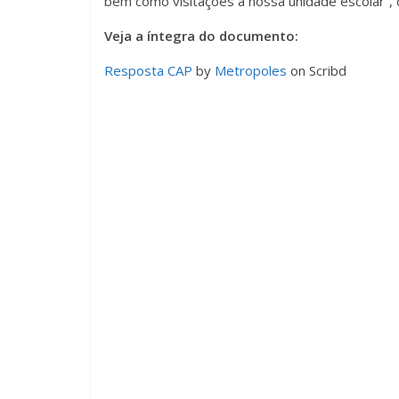
bem como visitações à nossa unidade escolar”, c
Veja a íntegra do documento:
Resposta CAP
by
Metropoles
on Scribd