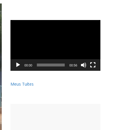
Tocador
de
vídeo
00:00
00:56
Meus Tuítes