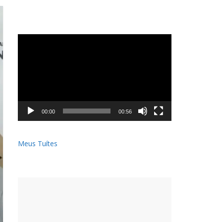
Tocador
de
vídeo
00:00
00:56
Meus Tuítes