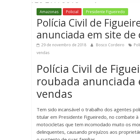
Amazonas
Policial
Presidente Figueiredo
Polícia Civil de Figu
anunciada em site de
29 de novembro de 2018
Bosco Cordeiro
Pol
vendas
Polícia Civil de Fig
roubada anunciada 
vendas
Tem sido incansável o trabalho dos agentes pol
titular em Presidente Figueiredo, no combate à 
motocicletas que tem incomodado muito os mor
delinquentes, causando prejuízos aos propriet
o sustento de suas famílias.