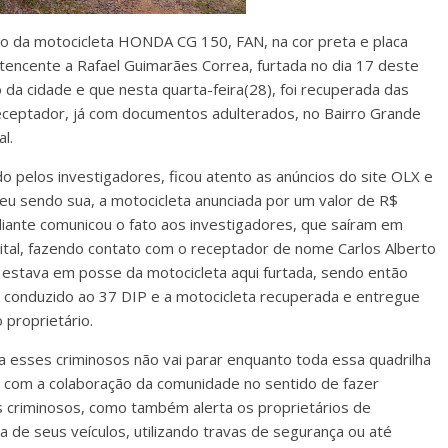
so da motocicleta HONDA CG 150, FAN, na cor preta e placa
encente a Rafael Guimarães Correa, furtada no dia 17 deste
 da cidade e que nesta quarta-feira(28), foi recuperada das
ceptador, já com documentos adulterados, no Bairro Grande
al.
do pelos investigadores, ficou atento as anúncios do site OLX e
eu sendo sua, a motocicleta anunciada por um valor de R$
iante comunicou o fato aos investigadores, que saíram em
apital, fazendo contato com o receptador de nome Carlos Alberto
 estava em posse da motocicleta aqui furtada, sendo então
 conduzido ao 37 DIP e a motocicleta recuperada e entregue
 proprietário.
a esses criminosos não vai parar enquanto toda essa quadrilha
a com a colaboração da comunidade no sentido de fazer
s criminosos, como também alerta os proprietários de
 de seus veículos, utilizando travas de segurança ou até