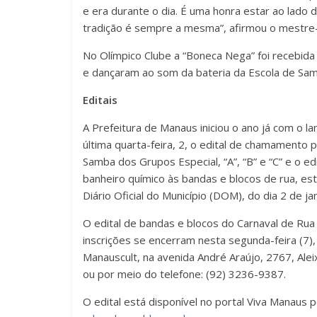
e era durante o dia. É uma honra estar ao lado 
tradição é sempre a mesma”, afirmou o mestre-s
No Olímpico Clube a “Boneca Nega” foi recebida 
e dançaram ao som da bateria da Escola de Samb
Editais
A Prefeitura de Manaus iniciou o ano já com o 
última quarta-feira, 2, o edital de chamamento 
Samba dos Grupos Especial, “A”, “B” e “C” e o e
banheiro químico às bandas e blocos de rua, est
Diário Oficial do Município (DOM), do dia 2 de jan
O edital de bandas e blocos do Carnaval de Rua
inscrições se encerram nesta segunda-feira (7
Manauscult, na avenida André Araújo, 2767, Ale
ou por meio do telefone: (92) 3236-9387.
O edital está disponível no portal Viva Manaus p