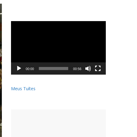
Tocador
de
vídeo
00:00
00:56
Meus Tuítes