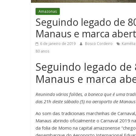
Amazonas
Seguindo legado de 80
Manaus e marca abert
6 de janeiro de 2019
Bosco Cordeiro
Kamélia
80 anos
Seguindo legado de 8
Manaus e marca abe
Reunindo vários foliões, a boneca que é uma trad
das 21h deste sábado (5) no aeroporto de Manaus
Ao som das tradicionais marchinhas de Carnaval
Manaus abrindo oficialmente o Carnaval 2019 na
da folia de Momo na capital amazonense “chegou
desembarque do Aeroporto Internacional Eduard