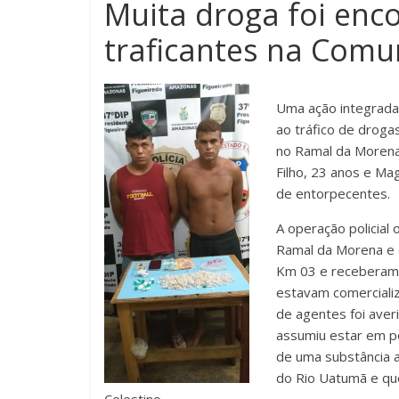
Muita droga foi enc
traficantes na Comu
Uma ação integrada 
ao tráfico de droga
no Ramal da Morena,
Filho, 23 anos e Ma
de entorpecentes.
A operação policial 
Ramal da Morena e 
Km 03 e receberam a
estavam comerciali
de agentes foi aver
assumiu estar em p
de uma substância 
do Rio Uatumã e qu