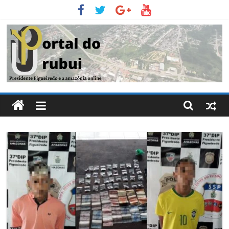
Pular
para
o
conteúdo
Portal
Do
Urubui
O
informativo
eletrônico
de
Presidente