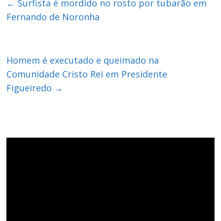
←
Surfista é mordido no rosto por tubarão em
Fernando de Noronha
Homem é executado e queimado na
Comunidade Cristo Rei em Presidente
Figueiredo
→
Tocador
de
vídeo