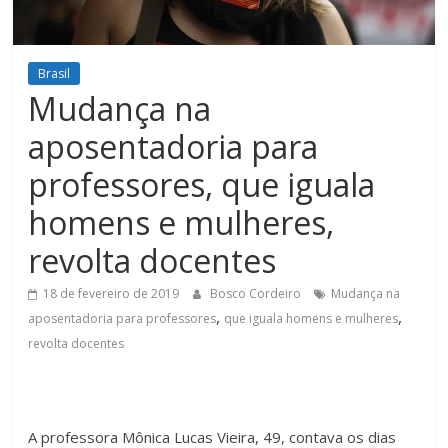
Figueiredo
Brasil
Mudança na
aposentadoria para
professores, que iguala
homens e mulheres,
revolta docentes
18 de fevereiro de 2019
Bosco Cordeiro
Mudança na
,
,
aposentadoria para professores
que iguala homens e mulheres
revolta docentes
A professora Mônica Lucas Vieira, 49, contava os dias