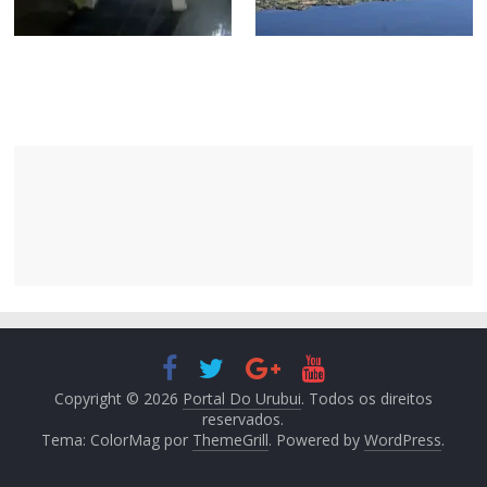
Copyright © 2026
Portal Do Urubui
. Todos os direitos
reservados.
Tema: ColorMag por
ThemeGrill
. Powered by
WordPress
.