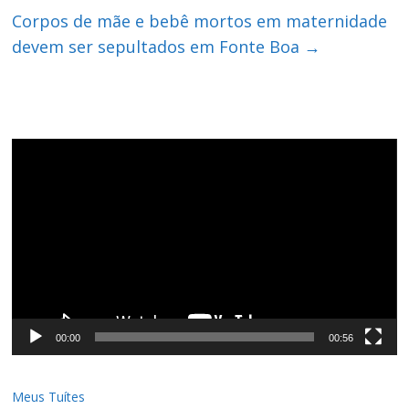
Corpos de mãe e bebê mortos em maternidade
devem ser sepultados em Fonte Boa
→
Tocador
de
vídeo
00:00
00:56
Meus Tuítes