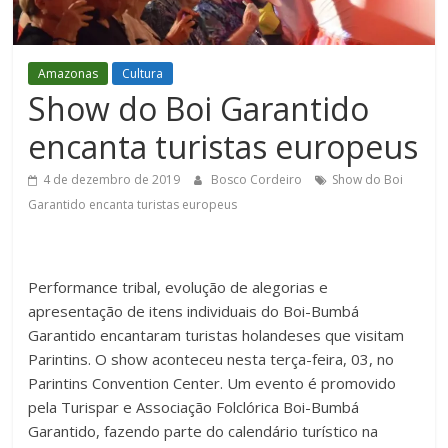
Figueiredo
Amazonas
Cultura
Show do Boi Garantido
encanta turistas europeus
4 de dezembro de 2019
Bosco Cordeiro
Show do Boi
Garantido encanta turistas europeus
Performance tribal, evolução de alegorias e
apresentação de itens individuais do Boi-Bumbá
Garantido encantaram turistas holandeses que visitam
Parintins. O show aconteceu nesta terça-feira, 03, no
Parintins Convention Center. Um evento é promovido
pela Turispar e Associação Folclórica Boi-Bumbá
Garantido, fazendo parte do calendário turístico na