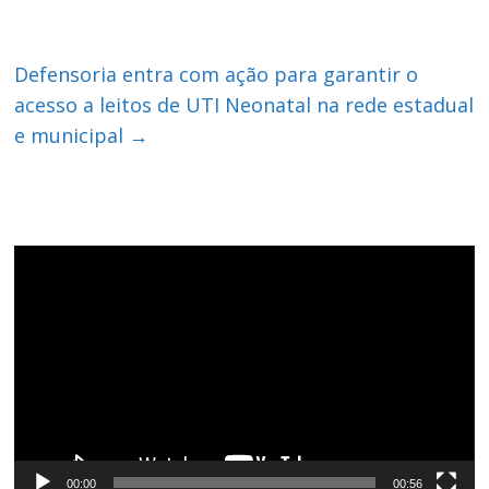
Defensoria entra com ação para garantir o
acesso a leitos de UTI Neonatal na rede estadual
e municipal
→
Tocador
de
vídeo
00:00
00:56