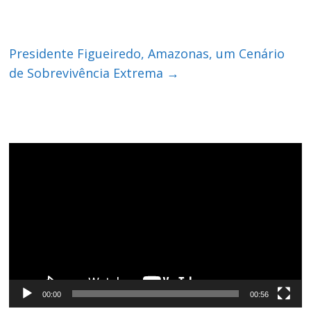
Presidente Figueiredo, Amazonas, um Cenário
de Sobrevivência Extrema
→
Tocador
de
vídeo
00:00
00:56