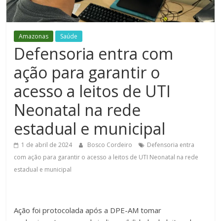
Figueiredo
Amazonas
Saúde
Defensoria entra com
ação para garantir o
acesso a leitos de UTI
Neonatal na rede
estadual e municipal
1 de abril de 2024
Bosco Cordeiro
Defensoria entra
com ação para garantir o acesso a leitos de UTI Neonatal na rede
estadual e municipal
Ação foi protocolada após a DPE-AM tomar