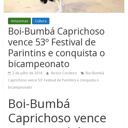
Figueiredo
Amazonas
Cultura
Boi-Bumbá Caprichoso
vence 53º Festival de
Parintins e conquista o
bicampeonato
2 de julho de 2018
Bosco Cordeiro
Boi-Bumbá
Caprichoso vence 53º Festival de Parintins e conquista o
bicampeonato
Boi-Bumbá
Caprichoso vence