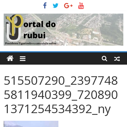
Pular
para
o
conteúdo
Portal
Do
515507290_2397748
Urubui
5811940399_720890
O
informativo
1371254534392_ny
eletrônico
de
Presidente