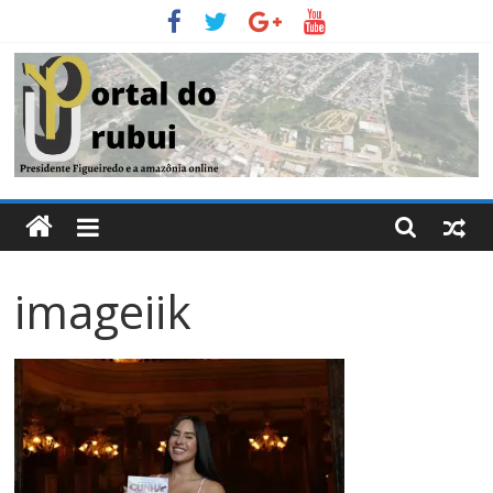
Pular
para
o
conteúdo
Portal
Do
imageiik
Urubui
O
informativo
eletrônico
de
Presidente