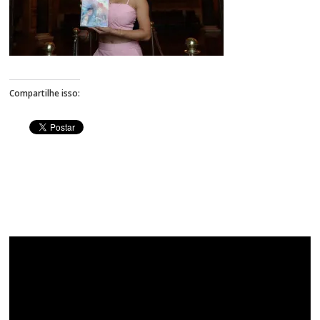
Figueiredo
Compartilhe isso:
Tocador
de
vídeo