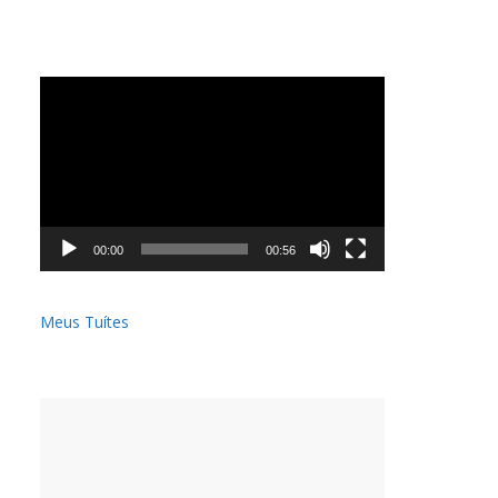
Tocador
de
vídeo
00:00
00:56
Meus Tuítes