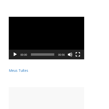
Tocador
de
vídeo
00:00
00:56
Meus Tuítes