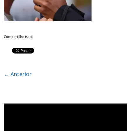
Figueiredo
Compartilhe isso:
← Anterior
Tocador
de
vídeo