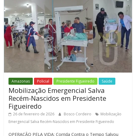
Amazonas
Policial
Presidente Figueiredo
Saúde
Mobilização Emergencial Salva
Recém-Nascidos em Presidente
Figueiredo
26 de fevereiro de 2026
Bosco Cordeiro
Mobilização
Emergencial Salva Recém-Nascidos em Presidente Figueiredo
OPERAÇÃO PELA VIDA: Corrida Contra o Tempo Salvou