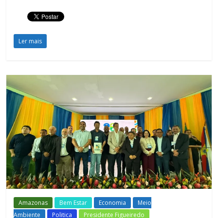
Ler mais
Amazonas
Bem Estar
Economia
Meio
Ambiente
Politica
Presidente Figueiredo