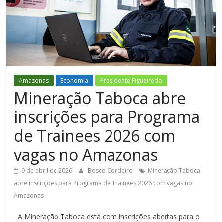
Figueiredo
Amazonas
Economia
Presidente Figueiredo
Mineração Taboca abre
inscrições para Programa
de Trainees 2026 com
vagas no Amazonas
9 de abril de 2026
Bosco Cordeiro
Mineração Taboca
abre inscrições para Programa de Trainees 2026 com vagas no
Amazonas
A Mineração Taboca está com inscrições abertas para o