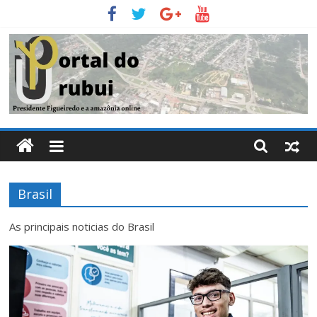
Pular
para
o
conteúdo
Portal
Do
Brasil
Urubui
As principais noticias do Brasil
O
informativo
eletrônico
de
Presidente