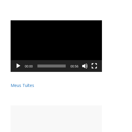
Tocador
de
vídeo
00:00
00:56
Meus Tuítes