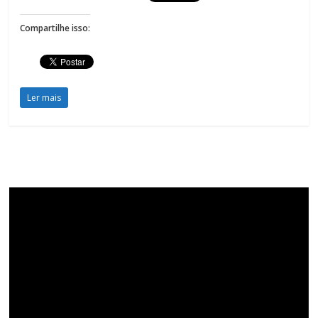
Compartilhe isso:
Ler mais
Tocador
de
vídeo