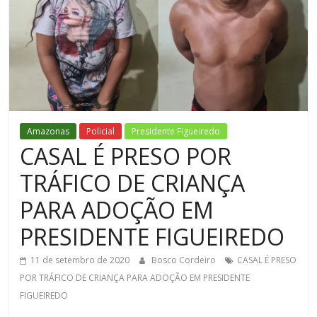
Figueiredo
Amazonas
Policial
Presidente Figueiredo
CASAL É PRESO POR
TRÁFICO DE CRIANÇA
PARA ADOÇÃO EM
PRESIDENTE FIGUEIREDO
11 de setembro de 2020
Bosco Cordeiro
CASAL É PRESO
POR TRÁFICO DE CRIANÇA PARA ADOÇÃO EM PRESIDENTE
FIGUEIREDO