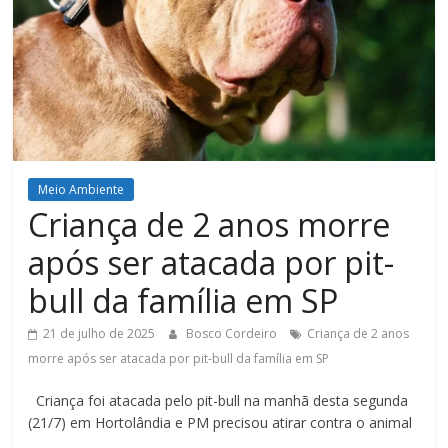
Figueiredo
Meio Ambiente
Criança de 2 anos morre
após ser atacada por pit-
bull da família em SP
21 de julho de 2025
Bosco Cordeiro
Criança de 2 anos
morre após ser atacada por pit-bull da família em SP
Criança foi atacada pelo pit-bull na manhã desta segunda
(21/7) em Hortolândia e PM precisou atirar contra o animal