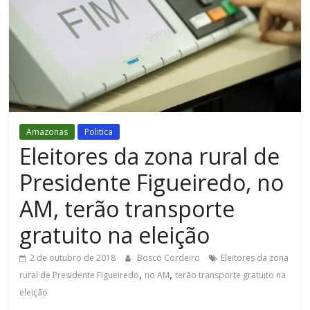
Figueiredo
Amazonas
Politica
Eleitores da zona rural de
Presidente Figueiredo, no
AM, terão transporte
gratuito na eleição
2 de outubro de 2018
Bosco Cordeiro
Eleitores da zona
,
,
rural de Presidente Figueiredo
no AM
terão transporte gratuito na
eleição