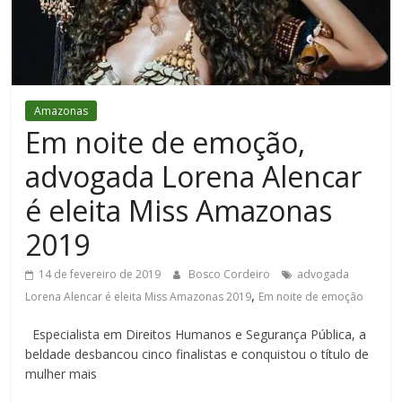
Figueiredo
Amazonas
Em noite de emoção,
advogada Lorena Alencar
é eleita Miss Amazonas
2019
14 de fevereiro de 2019
Bosco Cordeiro
advogada
,
Lorena Alencar é eleita Miss Amazonas 2019
Em noite de emoção
Especialista em Direitos Humanos e Segurança Pública, a
beldade desbancou cinco finalistas e conquistou o título de
mulher mais