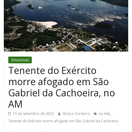
Figueiredo
Amazonas
Tenente do Exército
morre afogado em São
Gabriel da Cachoeira, no
AM
,
13 de setembro de 2022
Bosco Cordeiro
no AM
Tenente do Exército morre afogado em São Gabriel da Cachoeira