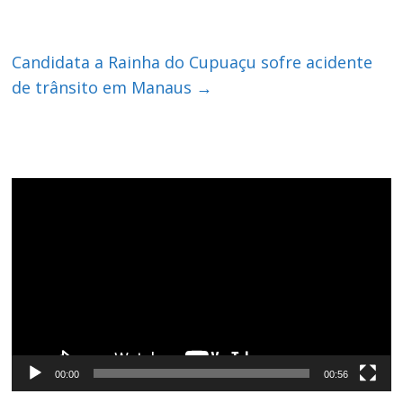
Candidata a Rainha do Cupuaçu sofre acidente
de trânsito em Manaus
→
Tocador
de
vídeo
00:00
00:56