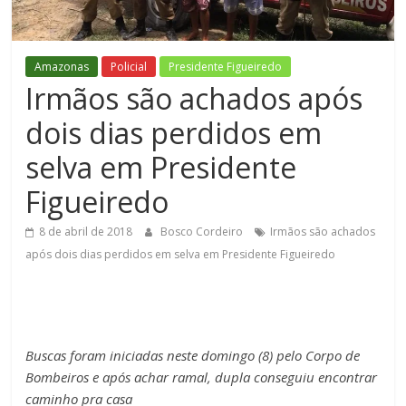
Figueiredo
Amazonas
Policial
Presidente Figueiredo
Irmãos são achados após
dois dias perdidos em
selva em Presidente
Figueiredo
8 de abril de 2018
Bosco Cordeiro
Irmãos são achados
após dois dias perdidos em selva em Presidente Figueiredo
Buscas foram iniciadas neste domingo (8) pelo Corpo de
Bombeiros e após achar ramal, dupla conseguiu encontrar
caminho pra casa