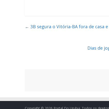
←
3B segura o Vitória-BA fora de casa e 
Dias de j
Copyright © 2026
Portal Do Urubui
. Todos os direito