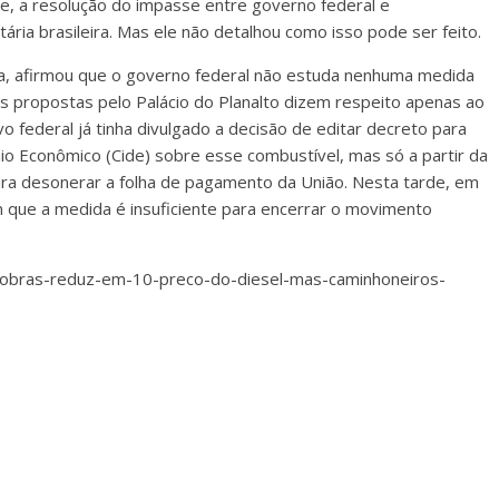
te, a resolução do impasse entre governo federal e
ária brasileira. Mas ele não detalhou como isso pode ser feito.
ilha, afirmou que o governo federal não estuda nenhuma medida
vas propostas pelo Palácio do Planalto dizem respeito apenas ao
vo federal já tinha divulgado a decisão de editar decreto para
nio Econômico (Cide) sobre esse combustível, mas só a partir da
ra desonerar a folha de pagamento da União. Nesta tarde, em
m que a medida é insuficiente para encerrar o movimento
trobras-reduz-em-10-preco-do-diesel-mas-caminhoneiros-