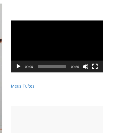
Tocador
de
vídeo
00:00
00:56
Meus Tuítes