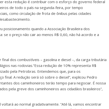
er esta redução é contribuir com o esforço do governo federal
eiros de todo o país na segunda-feira, por tempo
iais, como circulação de frota de ônibus pelas cidades
 desabastecimento.
eu posicionamento quando a Associação Brasileira dos
a: se o preço não cair ao menos R$ 0,60, não há acordo e a
final dos combustíveis – gasolina e diesel –, da carga tributária
dágios nas rodovias.“Essa redução de 10% representa R$
alizado pela Petrobras. Entendemos que, para os
 final. A redução será só sobre o diesel”, explicou Pedro
ntantes dos caminhoneiros terão tempo para negociar. É nossa
ados pela greve dos caminhoneiros aos cidadãos brasileiros”,
el voltará ao normal gradativamente. “Até lá, vamos encontrar