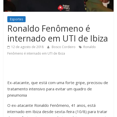
Figueiredo
Esportes
Ronaldo Fenômeno é
internado em UTI de Ibiza
12 de agosto de 2018
Bosco Cordeiro
Ronaldo
Fenômeno é internado em UTI de Ibiza
Ex-atacante, que está com uma forte gripe, precisou de
tratamento intensivo para evitar um quadro de
pneumonia
O ex-atacante Ronaldo Fenômeno, 41 anos, está
internado em Ibiza desde sexta-feira (10/8) para tratar