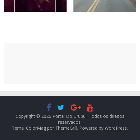
Copyright © 2026
Portal Do Urubui
. Todos os direitos
reservados.
Tema: ColorMag por
ThemeGrill
. Powered by
WordPress
.