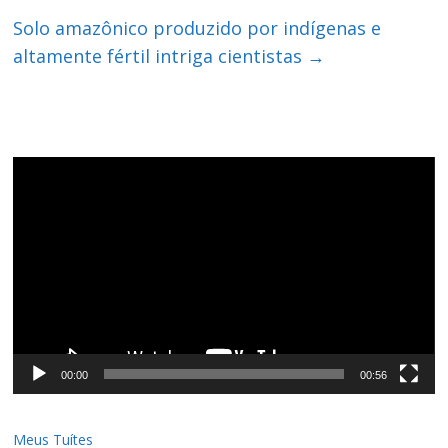
Solo amazônico produzido por indígenas e
altamente fértil intriga cientistas
→
Tocador
de
vídeo
00:00
00:56
Meus Tuítes