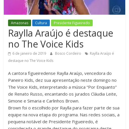
Figueiredo
Amazonas
Cultura
Presidente Figueiredo
Raylla Araújo é destaque
no The Voice Kids
6 de janeiro de 2019
Bosco Cordeiro
Raylla Araújo é
destaque no The Voice Kids
A cantora figueiredense Raylla Araújo, vencedora do
Paneiro Kids, dez sua apresentação neste domingo no
The Voice Kids, interpretando a música “Por Enquanto”
de Renato Russo, encantando os jurados Cláudia Leite,
Simone e Simaria e Carlinhos Brown.
Brown foi o escolhido por Raylla para fazer parte de sua
equipe na nova etapa do programa. Nas redes sociais, a
pequena notável de Presidente Figueiredo, é
considerada o grande destaque do programa deste