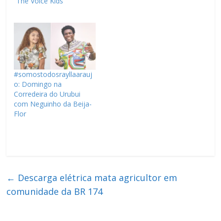
“The Voice Kids”
#somostodosrayllaarauj
o: Domingo na
Corredeira do Urubui
com Neguinho da Beija-
Flor
←
Descarga elétrica mata agricultor em
comunidade da BR 174