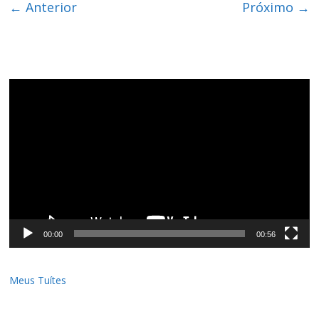
← Anterior
Próximo →
Tocador
de
vídeo
00:00
00:56
Meus Tuítes