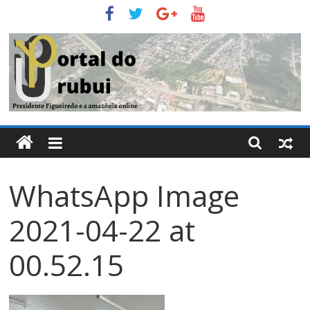
Pular
para
o
conteúdo
Portal
Do
WhatsApp Image
Urubui
2021-04-22 at
O
informativo
00.52.15
eletrônico
de
Presidente