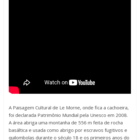
A Paisagem Cultural de Le Morne, onde fica a cachoeira,
foi declarada Patrimônio Mundial pela Unesco em 2008.
A área abriga uma montanha de 556 m feita de rocha
basáltica e usada como abrigo por escravos fugitivos e
quilombolas durante o século 18 e os primeiros anos do