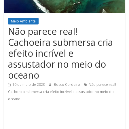
Figueiredo
Meio Ambiente
Não parece real!
Cachoeira submersa cria
efeito incrível e
assustador no meio do
oceano
10 de maio de 2023
Bosco Cordeiro
Não parece real!
Cachoeira submersa cria efeito incrível e assustador no meio do
oceano