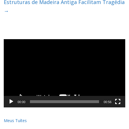
Estruturas de Madeira Antiga Facilitam Tragédia
→
Tocador
de
vídeo
00:00
00:56
Meus Tuítes