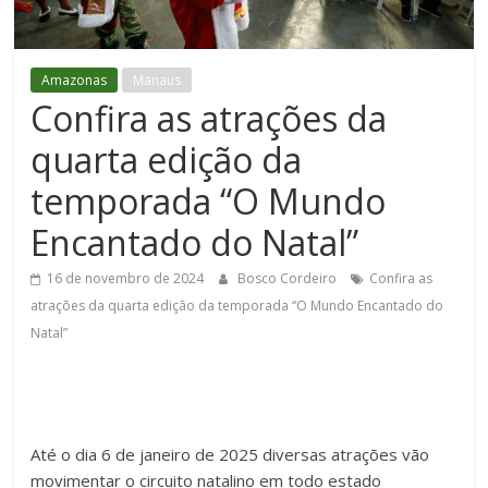
Figueiredo
Amazonas
Manaus
Confira as atrações da
quarta edição da
temporada “O Mundo
Encantado do Natal”
16 de novembro de 2024
Bosco Cordeiro
Confira as
atrações da quarta edição da temporada “O Mundo Encantado do
Natal”
Até o dia 6 de janeiro de 2025 diversas atrações vão
movimentar o circuito natalino em todo estado