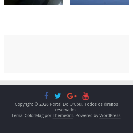
Copyright © 2026
Portal Do Urubui
. Todos os direitos
reservados.
Tema: ColorMag por
ThemeGrill
. Powered by
WordPress
.