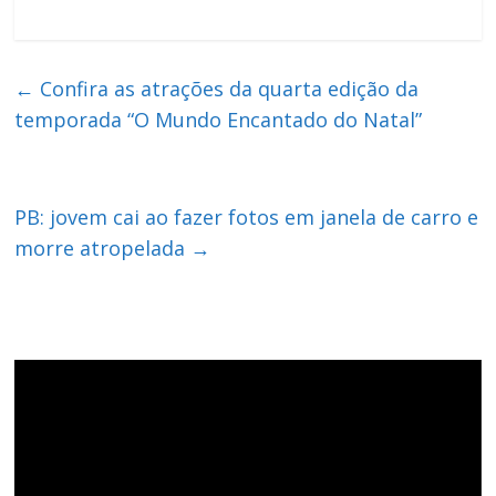
←
Confira as atrações da quarta edição da
temporada “O Mundo Encantado do Natal”
PB: jovem cai ao fazer fotos em janela de carro e
morre atropelada
→
Tocador
de
vídeo