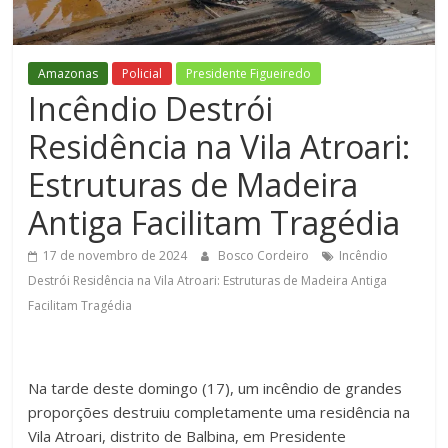
Figueiredo
Amazonas
Policial
Presidente Figueiredo
Incêndio Destrói
Residência na Vila Atroari:
Estruturas de Madeira
Antiga Facilitam Tragédia
17 de novembro de 2024
Bosco Cordeiro
Incêndio
Destrói Residência na Vila Atroari: Estruturas de Madeira Antiga
Facilitam Tragédia
Na tarde deste domingo (17), um incêndio de grandes
proporções destruiu completamente uma residência na
Vila Atroari, distrito de Balbina, em Presidente