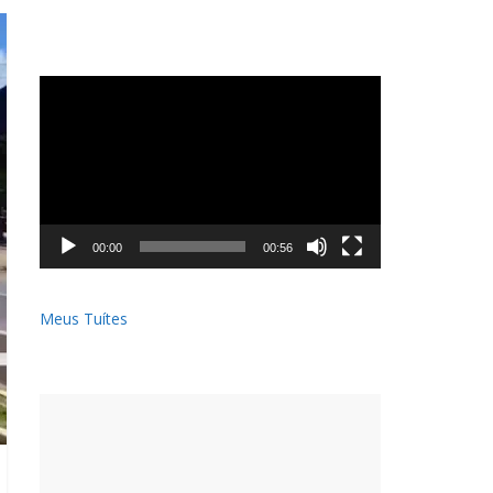
Tocador
de
vídeo
00:00
00:56
Meus Tuítes