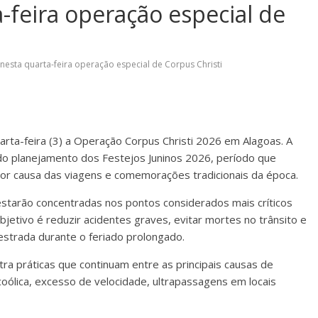
a-feira operação especial de
a nesta quarta-feira operação especial de Corpus Christi
quarta-feira (3) a Operação Corpus Christi 2026 em Alagoas. A
 do planejamento dos Festejos Juninos 2026, período que
r causa das viagens e comemorações tradicionais da época.
estarão concentradas nos pontos considerados mais críticos
jetivo é reduzir acidentes graves, evitar mortes no trânsito e
estrada durante o feriado prolongado.
tra práticas que continuam entre as principais causas de
coólica, excesso de velocidade, ultrapassagens em locais