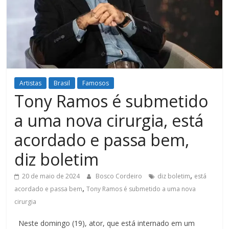
Figueiredo
Artistas
Brasil
Famosos
Tony Ramos é submetido
a uma nova cirurgia, está
acordado e passa bem,
diz boletim
,
20 de maio de 2024
Bosco Cordeiro
diz boletim
está
,
acordado e passa bem
Tony Ramos é submetido a uma nova
cirurgia
Neste domingo (19), ator, que está internado em um