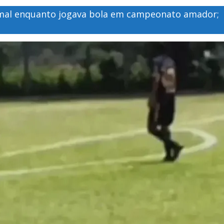
mal enquanto jogava bola em campeonato amador;