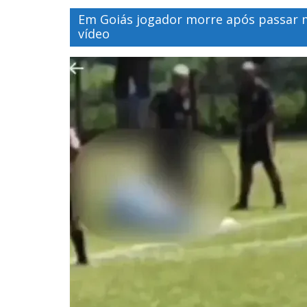
Em Goiás jogador morre após passar 
vídeo