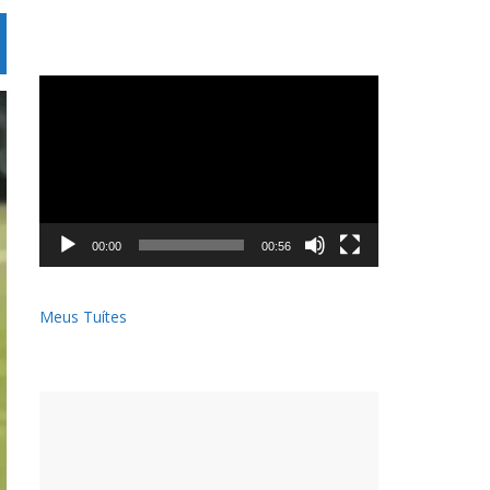
Tocador
de
vídeo
00:00
00:56
Meus Tuítes