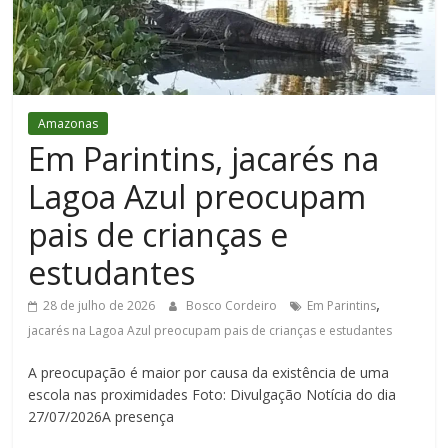
Figueiredo
Amazonas
Em Parintins, jacarés na
Lagoa Azul preocupam
pais de crianças e
estudantes
,
28 de julho de 2026
Bosco Cordeiro
Em Parintins
jacarés na Lagoa Azul preocupam pais de crianças e estudantes
A preocupação é maior por causa da existência de uma
escola nas proximidades Foto: Divulgação Notícia do dia
27/07/2026A presença