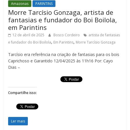
Amazonas
PARINTINS
Morre Tarcísio Gonzaga, artista de
fantasias e fundador do Boi Boilola,
em Parintins
12 de abril de 2025
Bosco Cordeiro
artista de fantasias
,
,
e fundador do Boi Boilola
Em Parintins
Morre Tarcísio Gonzaga
Tarcísio era referência na criação de fantasias para os bois
Caprichoso e Garantido 12/04/2025 às 11h16 Por: Cayo
Dias –
Compartilhe isso:
Ler mais